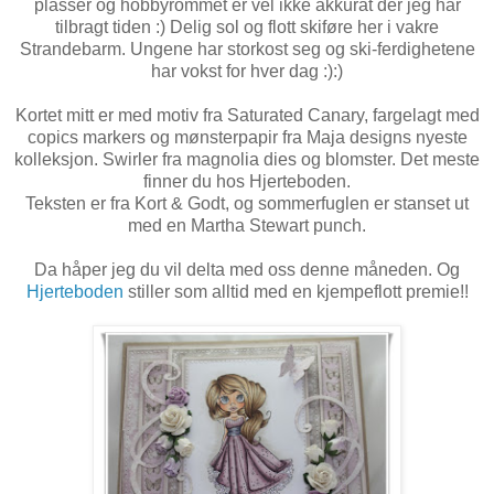
plasser og hobbyrommet er vel ikke akkurat der jeg har
tilbragt tiden :) Delig sol og flott skiføre her i vakre
Strandebarm. Ungene har storkost seg og ski-ferdighetene
har vokst for hver dag :):)
Kortet mitt er med motiv fra Saturated Canary, fargelagt med
copics markers og mønsterpapir fra Maja designs nyeste
kolleksjon. Swirler fra magnolia dies og blomster. Det meste
finner du hos Hjerteboden.
Teksten er fra Kort & Godt, og sommerfuglen er stanset ut
med en Martha Stewart punch.
Da håper jeg du vil delta med oss denne måneden. Og
Hjerteboden
stiller som alltid med en kjempeflott premie!!