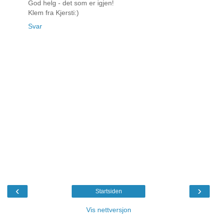
God helg - det som er igjen!
Klem fra Kjersti:)
Svar
‹
›
Startsiden
Vis nettversjon