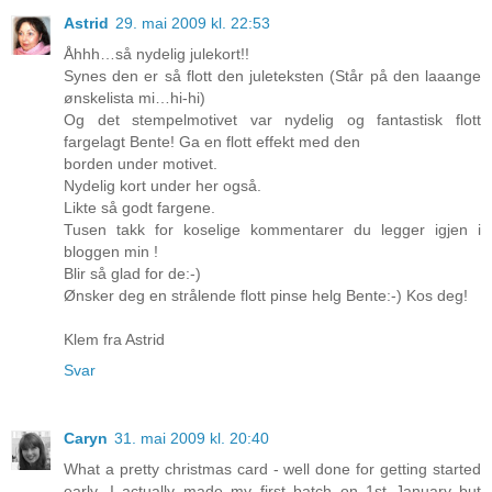
Astrid
29. mai 2009 kl. 22:53
Åhhh…så nydelig julekort!!
Synes den er så flott den juleteksten (Står på den laaange
ønskelista mi…hi-hi)
Og det stempelmotivet var nydelig og fantastisk flott
fargelagt Bente! Ga en flott effekt med den
borden under motivet.
Nydelig kort under her også.
Likte så godt fargene.
Tusen takk for koselige kommentarer du legger igjen i
bloggen min !
Blir så glad for de:-)
Ønsker deg en strålende flott pinse helg Bente:-) Kos deg!
Klem fra Astrid
Svar
Caryn
31. mai 2009 kl. 20:40
What a pretty christmas card - well done for getting started
early. I actually made my first batch on 1st January but